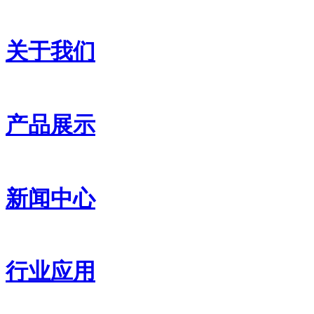
关于我们
产品展示
新闻中心
行业应用