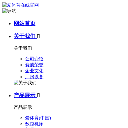
网站首页
关于我们

关于我们
公司介绍
资质荣誉
企业文化
厂房设备
产品展示

产品展示
爱体育(中国)
数控机床