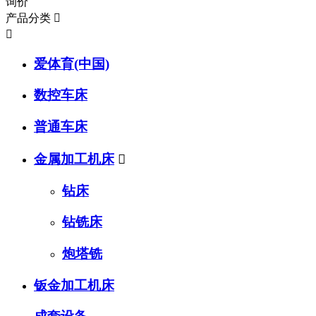
询价
产品分类


爱体育(中国)
数控车床
普通车床
金属加工机床

钻床
钻铣床
炮塔铣
钣金加工机床