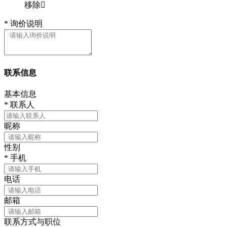
移除

*
询价说明
联系信息
基本信息
*
联系人
昵称
性别
*
手机
电话
邮箱
联系方式与职位