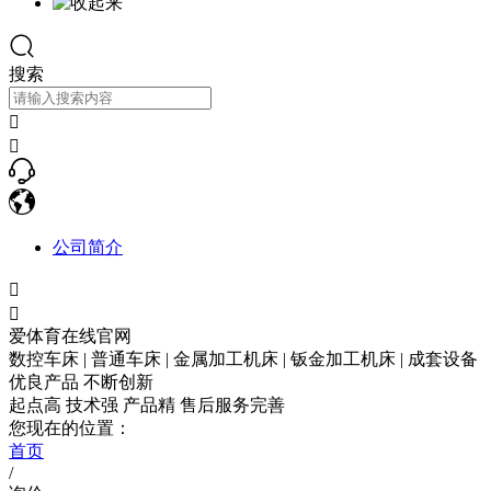
搜索


公司简介


爱体育在线官网
数控车床 | 普通车床 | 金属加工机床 | 钣金加工机床 | 成套设备
优良产品 不断创新
起点高 技术强 产品精 售后服务完善
您现在的位置：
首页
/