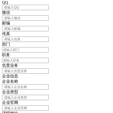
QQ
微信
邮编
传真
部门
职务
负责业务
企业信息
企业名称
企业类型
企业官网