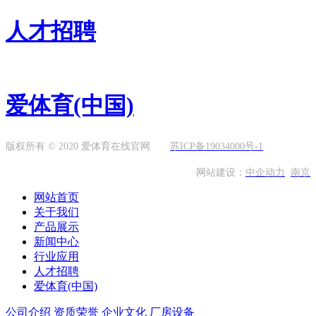
人才招聘
爱体育(中国)
版权所有 © 2020 爱体育在线官网
苏ICP备19034000号-1
网站建设：
中企动力
南京
网站首页
关于我们
产品展示
新闻中心
行业应用
人才招聘
爱体育(中国)
公司介绍
资质荣誉
企业文化
厂房设备