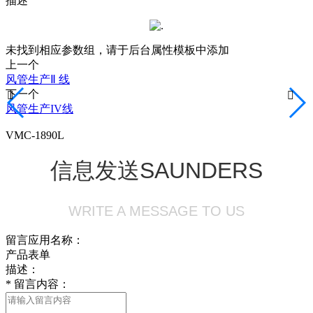
描述
未找到相应参数组，请于后台属性模板中添加
上一个
风管生产Ⅱ 线
下一个


风管生产IV线
VMC-1890L
信息发送
SAUNDERS
WRITE A MESSAGE TO US
留言应用名称：
产品表单
描述：
*
留言内容：