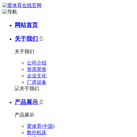
网站首页
关于我们

关于我们
公司介绍
资质荣誉
企业文化
厂房设备
产品展示

产品展示
爱体育(中国)
数控机床