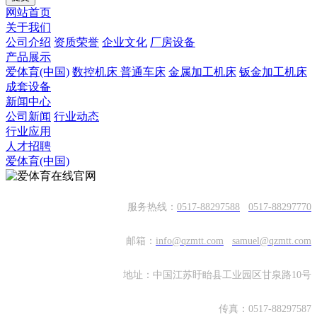
网站首页
关于我们
公司介绍
资质荣誉
企业文化
厂房设备
产品展示
爱体育(中国)
数控机床
普通车床
金属加工机床
钣金加工机床
成套设备
新闻中心
公司新闻
行业动态
行业应用
人才招聘
爱体育(中国)
服务热线：
0517-88297588
0517-88297770
邮箱：
info@qzmtt.com
samuel@qzmtt.com
地址：中国江苏盱眙县工业园区甘泉路10号
传真：0517-88297587