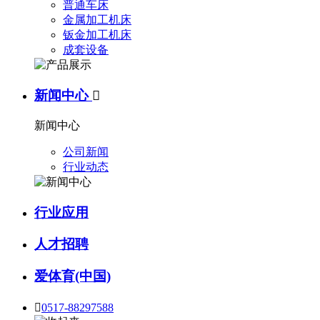
普通车床
金属加工机床
钣金加工机床
成套设备
新闻中心

新闻中心
公司新闻
行业动态
行业应用
人才招聘
爱体育(中国)

0517-88297588