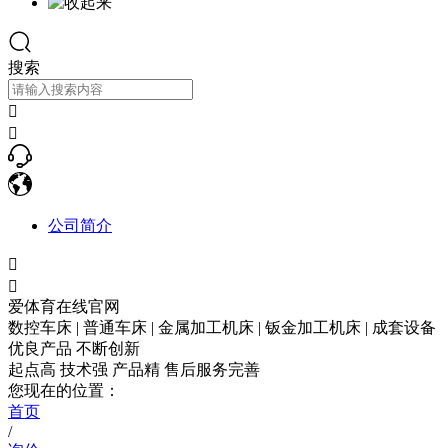
搜索


公司简介


爱体育在线官网
数控车床 | 普通车床 | 金属加工机床 | 钣金加工机床 | 成套设备
优良产品 不断创新
起点高 技术强 产品精 售后服务完善
您现在的位置：
首页
/