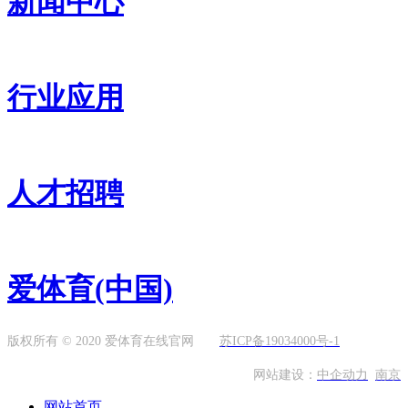
新闻中心
行业应用
人才招聘
爱体育(中国)
版权所有 © 2020 爱体育在线官网
苏ICP备19034000号-1
网站建设：
中企动力
南京
网站首页