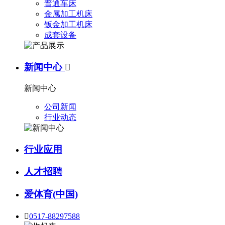
普通车床
金属加工机床
钣金加工机床
成套设备
新闻中心

新闻中心
公司新闻
行业动态
行业应用
人才招聘
爱体育(中国)

0517-88297588