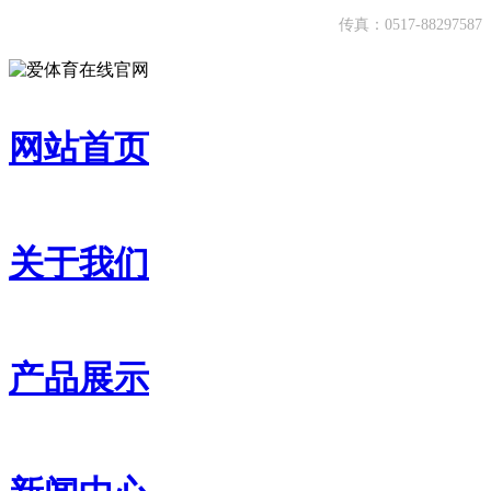
传真：0517-88297587
网站首页
关于我们
产品展示