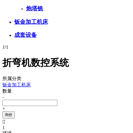
炮塔铣
钣金加工机床
成套设备
1
/
1
折弯机数控系统
所属分类
钣金加工机床
数量
-
+
询价

1