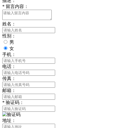
描述：
*
留言内容：
姓名：
性别：
男
女
手机：
电话：
传真：
邮箱：
*
验证码：
地址：