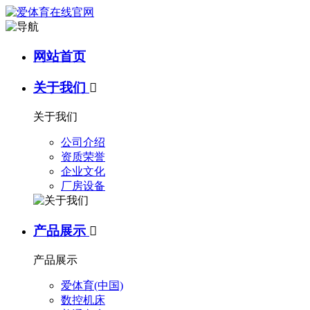
网站首页
关于我们

关于我们
公司介绍
资质荣誉
企业文化
厂房设备
产品展示

产品展示
爱体育(中国)
数控机床