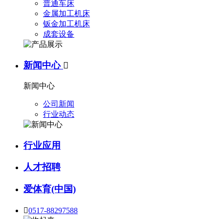
普通车床
金属加工机床
钣金加工机床
成套设备
新闻中心

新闻中心
公司新闻
行业动态
行业应用
人才招聘
爱体育(中国)

0517-88297588